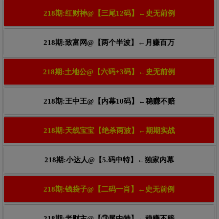
218期:红财神@【三尾12码】←史无前例
218期:致富网@【两个半波】←月赚百万
218期:土地公@【六码+3码】←史无前例
218期:王中王@【内幕10码】←稳赚不赔
218期:天线宝宝【绝杀两波】←期期实战
218期:小达人@【5.码中特】←独家内幕
218期:钱袋子@【二码一肖】←史无前例
218期:老财主@【③尾中特】←稳赚不赔