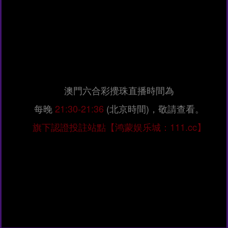
澳門六合彩攪珠直播時間為
每晚
21:30-21:36
(北京時間)，敬請查看。
旗下認證投註站點【鸿蒙娱乐城：111.cc】