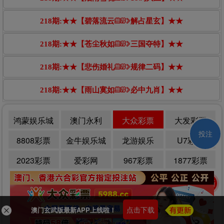
218期:★★
【碧落流云
解占星玄】★★
218期:★★
【苍尘秋如
三国夺特】★★
218期:★★
【悲伤婚礼
规律二码】★★
218期:★★
【雨山寞如
必中九肖】★★
鸿蒙娱乐城
澳门永利
大众彩票
大发彩票
投注
8808彩票
金牛娱乐城
龙游娱乐
U7彩票
2023彩票
爱彩网
967彩票
1877彩票
刷新
点击下载
澳门玄武版最新APP上线啦！