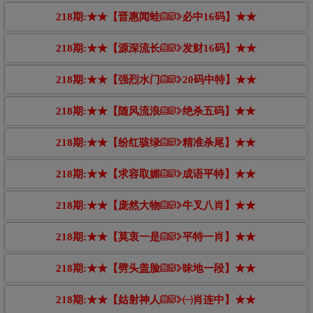
218期:★★
【晋惠闻蛙
必中16码
】
★★
218期:★★
【源深流长
发财16码】★★
218期:★★
【强烈水门
20码中特】★★
218期:★★
【
随风流浪
绝杀五码
】
★★
218期:★★
【
纷红骇绿
精准杀尾
】
★★
218期:★★
【求容取媚
成语平特
】
★★
218期:★★
【庞然大物
牛叉
八肖
】★★
218期:★★
【莫衷一是
平特一肖
】
★★
218期:★★
【劈头盖脸
昧地一段】★★
218期:★★
【姑射神人
㈠肖连中】★★