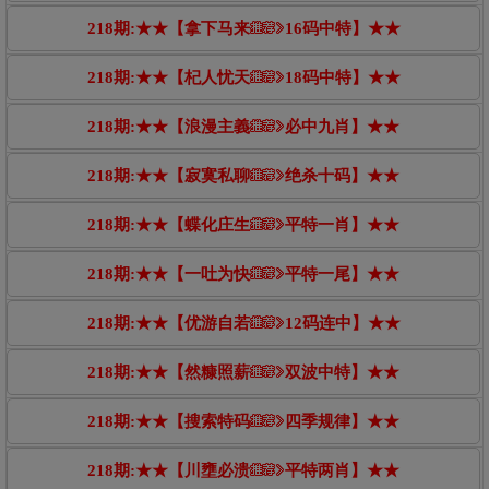
218期:★★
【拿下马来
16码中特
】
★★
218期:★★
【杞人忧天
18码中特
】
★★
218期:★★
【浪漫主義
必中九肖】★★
218期:★★
【
寂寞私聊
绝杀十码
】
★★
218期:★★
【蝶化庄生
平特一肖】★★
218期:★★
【一吐为快
平特一尾】★★
218期:★★
【优游自若
12码连中】★★
218期:★★
【然糠照薪
双波中特
】
★★
218期:★★
【搜索特码
四季规律
】
★★
218期:★★
【川壅必溃
平特两肖】★★