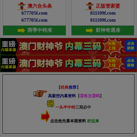
澳六合头条
正版管家婆
677705f.com
811109f.com
677705f.com
811109f.com
两季中特准
财神奇遇准
【
经典
推荐
】
高薪挖内幕资料
【
③肖主③码
】
一头半中特
三期必中
点击抢先看本期资料
好运来