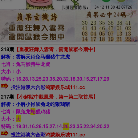
218期
【重覆狂舞入雲霄，衝開鼠猴今期中
】
解析：雲解天肖兔马猴猪牛龙虎
七肖：兔马猴猪牛龙虎
大小：小
特码：16.28.13.25.23.35.20.32.18.30.15.27.17.29
投注港澳六合彩
鸿蒙娱乐城111.cc
217期
【小解院中觀風景，第一第二取首尾
】
解析：小解小肖鼠兔龙蛇猴鸡猪
七肖：鼠兔龙
蛇
猴鸡猪
大小：
大
特码：19.31.16.28.15.27.14.
26
.23.35.22.34.20.32
投注港澳六合彩
鸿蒙娱乐城111.cc