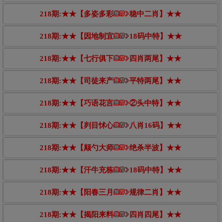
218期:★★
【多姿多彩
稳中二肖】★★
218期:★★
【因地制宜
18码中特】★★
218期:★★
【七行俱下
四肖两尾
】
★★
218期:★★
【司徒来产
平特两尾
】
★★
218期:★★
【巧语花言
②头中特】★★
218期:★★
【刿目怵心
八肖16码
】
★★
218期:★★
【颠勺大师
绝杀半波
】
★★
218期:★★
【汗牛充栋
18码中特
】
★★
218期:★★
【阳春三月
规律二肖】★★
218期:★★
【揭阳来料
四肖四尾】★★