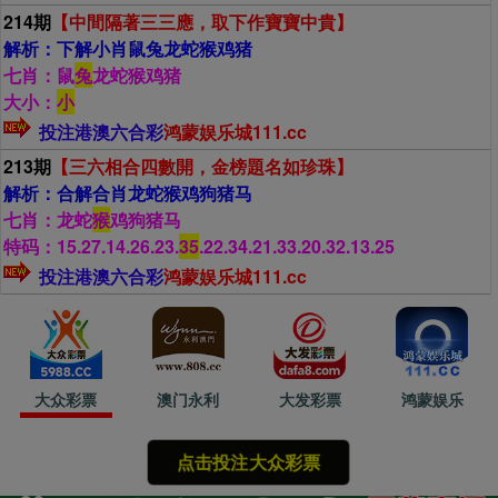
214期
【中間隔著三三應，取下作寶寶中貴
】
解析：下解小肖鼠兔龙蛇猴鸡猪
七肖：鼠
兔
龙蛇猴鸡猪
大小：
小
投注港澳六合彩
鸿蒙娱乐城111.cc
213期
【三六相合四數開，金榜題名如珍珠
】
解析：合解合肖龙蛇猴鸡狗猪马
七肖：龙蛇
猴
鸡狗猪马
特码：15.27.14.26.23.
35
.22.34.21.33.20.32.13.25
投注港澳六合彩
鸿蒙娱乐城111.cc
大众彩票
澳门永利
大发彩票
鸿蒙娱乐
点击投注大众彩票