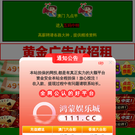
澳门 九点半
进入
五码中特
高薪聘请各路大神，提供精准资料
通知公告
×
4秒
本站担保的网投,都是有真正实力的大额平台
资金安全本站全程担保！放心投注！
在入款、提现过程中有问题请联系站长。
全
网
公
认
的
好
平
台
充值赠送
澳门六合彩
香港六合彩